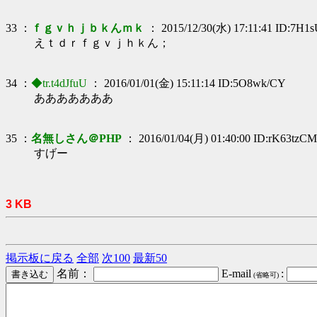
33 ：
ｆｇｖｈｊｂｋんｍｋ
： 2015/12/30(水) 17:11:41 ID:7H1
えｔｄｒｆｇｖｊｈｋん；
34 ：
◆tr.t4dJfuU
： 2016/01/01(金) 15:11:14 ID:5O8wk/CY
あああああああ
35 ：
名無しさん＠PHP
： 2016/01/04(月) 01:40:00 ID:rK63tzCM
すげー
3 KB
掲示板に戻る
全部
次100
最新50
名前：
E-mail
:
(省略可)