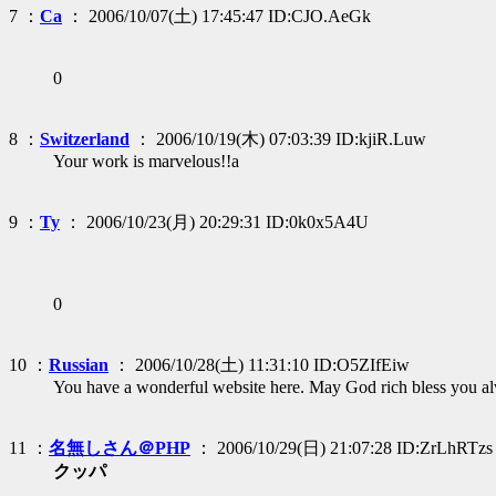
7 ：
Ca
： 2006/10/07(土) 17:45:47 ID:CJO.AeGk
0
8 ：
Switzerland
： 2006/10/19(木) 07:03:39 ID:kjiR.Luw
Your work is marvelous!!a
9 ：
Ty
： 2006/10/23(月) 20:29:31 ID:0k0x5A4U
0
10 ：
Russian
： 2006/10/28(土) 11:31:10 ID:O5ZIfEiw
You have a wonderful website here. May God rich bless you a
11 ：
名無しさん＠PHP
： 2006/10/29(日) 21:07:28 ID:ZrLhRTzs
クッパ