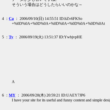
そういう場合はどうしたらいいのかな～
4 ：
Ca
： 2006/09/10(日) 14:55:51 ID:hZv6FKSo
+%0D%0A+%0D%0A+%0D%0A+%0D%0A+%0D%0At
5 ：
Ty
： 2006/09/19(火) 13:51:37 ID:YwbjvpHE
A
6 ：
MY
： 2006/09/28(木) 20:59:21 ID:UAEY7JP6
I have your site for its useful and funny content and simple des