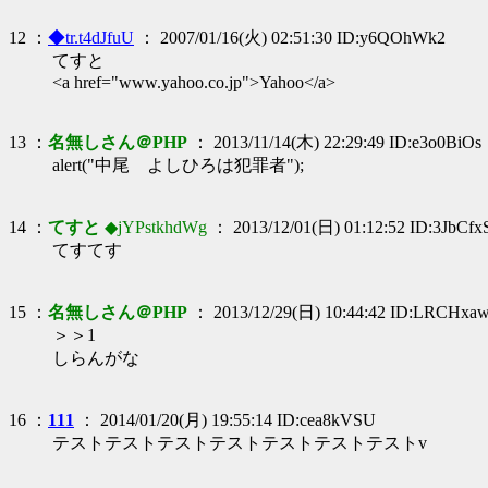
12 ：
◆tr.t4dJfuU
： 2007/01/16(火) 02:51:30 ID:y6QOhWk2
てすと
<a href="www.yahoo.co.jp">Yahoo</a>
13 ：
名無しさん＠PHP
： 2013/11/14(木) 22:29:49 ID:e3o0BiOs
alert("中尾 よしひろは犯罪者");
14 ：
てすと
◆jYPstkhdWg
： 2013/12/01(日) 01:12:52 ID:3JbCf
てすてす
15 ：
名無しさん＠PHP
： 2013/12/29(日) 10:44:42 ID:LRCHxa
＞＞1
しらんがな
16 ：
111
： 2014/01/20(月) 19:55:14 ID:cea8kVSU
テストテストテストテストテストテストテストv