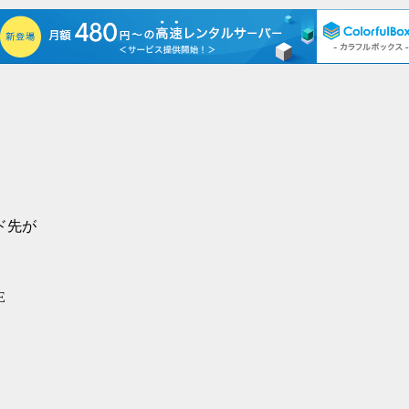
ド先が
E