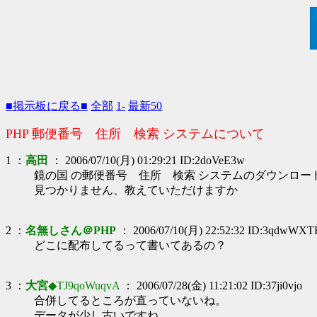
■掲示板に戻る■
全部
1-
最新50
PHP 郵便番号 住所 検索 システムについて
1 ：
高田
： 2006/07/10(月) 01:29:21 ID:2doVeE3w
鏡の国 の郵便番号 住所 検索 システムのダウンロー
見つかりません、教えていただけますか
2 ：
名無しさん＠PHP
： 2006/07/10(月) 22:52:32 ID:3qdwWXT
どこに配布してるって書いてあるの？
3 ：
大宮
◆TJ9qoWuqvA
： 2006/07/28(金) 11:21:02 ID:37ji0vjo
合併してるところが直っていないね。
データが少し古いですね。