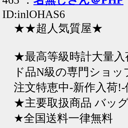
ID:inlOHAS6
★★超人気質屋★
★最高等級時計大量入
ド品N級の専門ショッ
注文特恵中-新作入荷!
★主要取扱商品 バッ
★全国送料一律無料