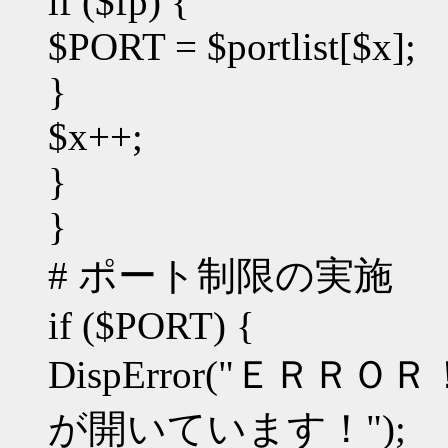
if ($fp) {
$PORT = $portlist[$x];
}
$x++;
}
}
# ポート制限の実施
if ($PORT) {
DispError("ＥＲＲＯ
が開いています！");