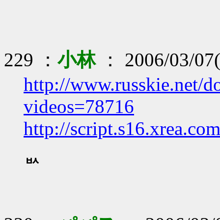
229 ：
小林
： 2006/03/07(
http://www.russkie.net/
videos=78716
http://script.s16.xrea.c
ᆹ