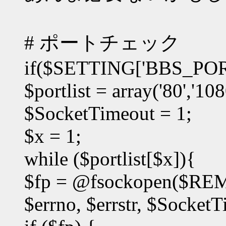
# ポートチェック
if($SETTING['BBS_POR
$portlist = array('80','108
$SocketTimeout = 1;
$x = 1;
while ($portlist[$x]){
$fp = @fsockopen($REM
$errno, $errstr, $SocketT