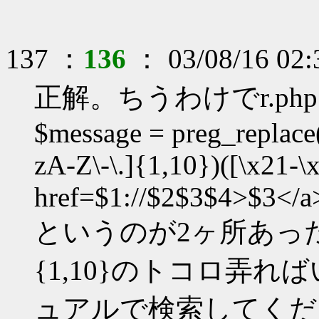
137 ：
136
： 03/08/16 02:
正解。ちうわけでr.p
$message = preg_replace("
zA-Z\-\.]{1,10})([\x21-\x
href=$1://$2$3$4>$3</a
というのが2ヶ所あっ
{1,10}のトコロ弄ればい
ュアルで検索してくだ