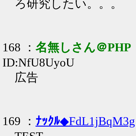
ろ研究したい。。。
168 ：
名無しさん＠PHP
ID:NfU8UyoU
広告
169 ：
ﾅｯｸﾙ
◆FdL1jBqM3g