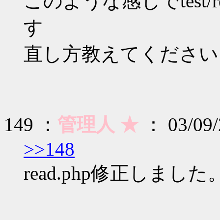
このような感じでtest/re
す
直し方教えてください
149 ：
管理人 ★
： 03/09/2
>>148
read.php修正しました