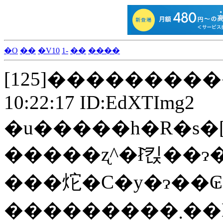
�O
��
�V10
1-
��
����
[125]����������PH
10:22:17 ID:EdXTImg2
�u�����h�R�s�[
���炨�C�y�ɂ��
���������܂