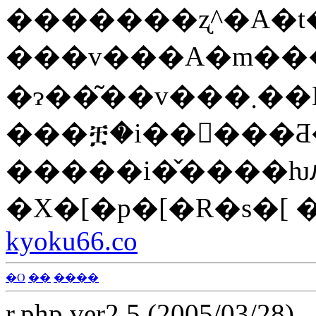
���v���A�m���
�ɂ��͂��v���܂
�X�[�p�[�R�s�[ 
kyoku66.co
�O
��
����
r.php ver2.5 (2005/03/28)