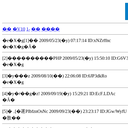
��
�V10
1-
��
����
�e�X�g[1]�� 2009/05/23(�y) 07:17:14 ID:xNZrffnc
�e�X�g�Ă�
[2]����������PHP 2009/05/23(�y) 15:50:10 ID:G6V3
�e�X�g
[3]�y���z 2009/08/10(��) 22:06:08 ID:6JP3dkRo
�e�X�g
[4]�y�҂��g�z! 2009/09/19(�y) 15:29:21 ID:EcF.LDAc
�Ă�
[5]�ہ[�遟PIbfznOsNc 2009/09/23(��) 23:23:17 ID:JGw/WyfU
�肷��