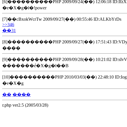
[6]����������PHP 2009/09/24(��) 12:06:18 ID:Ifz
�e�X�g�ł�!power
[7]��cBxokWcrTw 2009/09/27(��) 00:55:46 ID:ALKbYrDs
>>346
��31
[8]����������PHP 2009/09/27(��) 17:51:43 ID:VDy
����
[9]����������PHP 2009/09/28(��) 10:21:02 ID:sIvV
�������݃e�X�g�ł��B
[10]����������PHP 2010/03/03(��) 22:48:10 ID:Io
�e�X�g
��
����
r.php ver2.5 (2005/03/28)