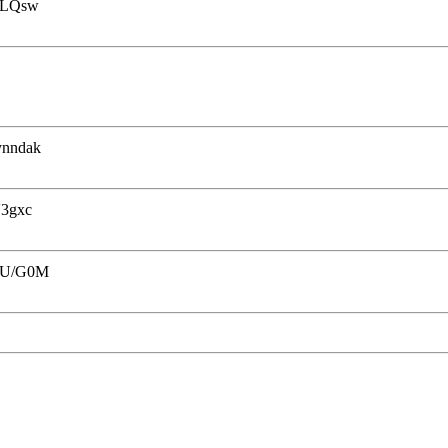
XLQsw
nndak
3gxc
gU/G0M